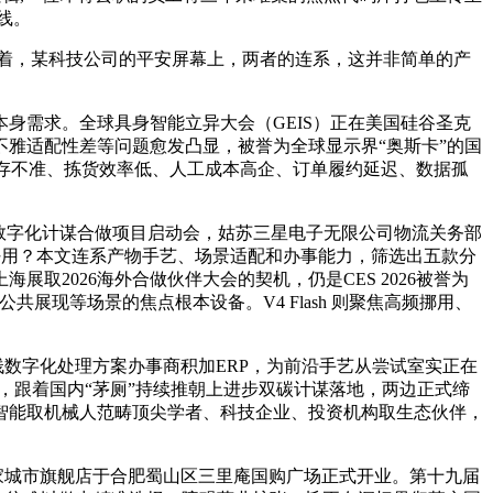
线。
较着，某科技公司的平安屏幕上，两者的连系，这并非简单的产
需求。全球具身智能立异大会（GEIS）正在美国硅谷圣克
雅适配性差等问题愈发凸显，被誉为全球显示界“奥斯卡”的国
下去，库存不准、拣货效率低、人工成本高企、订单履约延迟、数据孤
数字化计谋合做项目启动会，姑苏三星电子无限公司物流关务部
力好用？本文连系产物手艺、场景适配和办事能力，筛选出五款分
2026海外合做伙伴大会的契机，仍是CES 2026被誉为
共展现等场景的焦点根本设备。V4 Flash 则聚焦高频挪用、
栈数字化处理方案办事商积加ERP，为前沿手艺从尝试室实正在
业，跟着国内“茅厕”持续推朝上进步双碳计谋落地，两边正式缔
智能取机械人范畴顶尖学者、科技企业、投资机构取生态伙伴，
家城市旗舰店于合肥蜀山区三里庵国购广场正式开业。第十九届