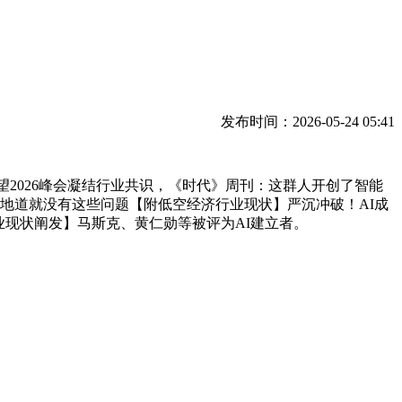
发布时间：2026-05-24 05:41
望2026峰会凝结行业共识，《时代》周刊：这群人开创了智能
地道就没有这些问题【附低空经济行业现状】严沉冲破！AI成
业现状阐发】马斯克、黄仁勋等被评为AI建立者。