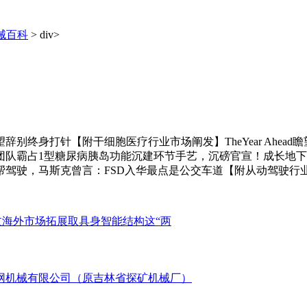
械百科
> div>
身打针【附干细胞医疗行业市场阐发】TheYear Ahead瞻
团队霸占1型糖尿病胰岛功能沉建环节手艺，沉磅官宣！成长地下
驾驶，马斯克曾言：FSD入华最点是公交车道【附从动驾驶行
过海外市场拓展取具身智能结构这“两
部官网机械有限公司（原吉林省探矿机械厂）