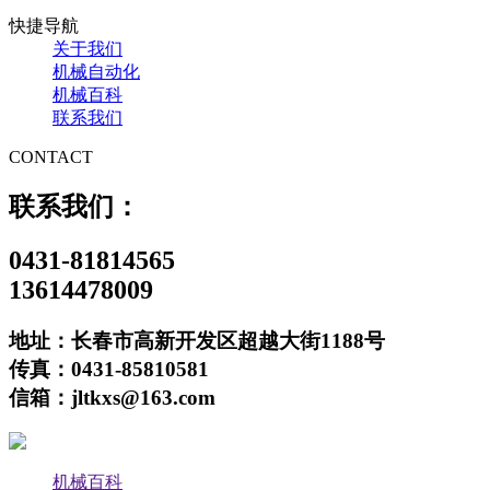
快捷导航
关于我们
机械自动化
机械百科
联系我们
CONTACT
联系我们：
0431-81814565
13614478009
地址：长春市高新开发区超越大街1188号
传真：0431-85810581
信箱：jltkxs@163.com
机械百科