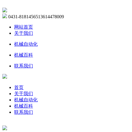
0431-81814565
13614478009
网站首页
关于我们
机械自动化
机械百科
联系我们
首页
关于我们
机械自动化
机械百科
联系我们