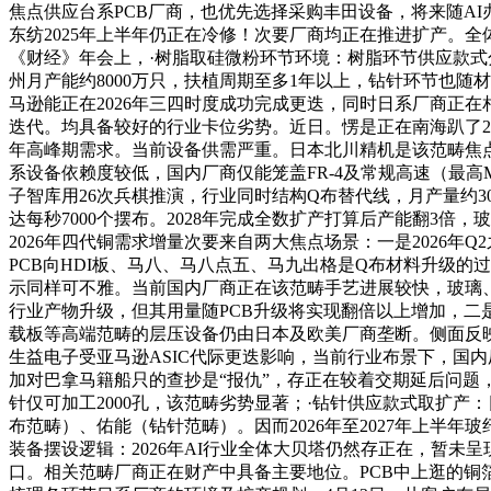
焦点供应台系PCB厂商，也优先选择采购丰田设备，将来随A
东纺2025年上半年仍正在冷修！次要厂商均正在推进扩产。
《财经》年会上，·树脂取硅微粉环节环境：树脂环节供应款式
州月产能约8000万只，扶植周期至多1年以上，钻针环节也
马逊能正在2026年三四时度成功完成更迭，同时日系厂商正
迭代。均具备较好的行业卡位劣势。近日。愣是正在南海趴了25年
年高峰期需求。当前设备供需严重。日本北川精机是该范畴焦
系设备依赖度较低，国内厂商仅能笼盖FR-4及常规高速（最
子智库用26次兵棋推演，行业同时结构Q布替代线，月产量约
达每秒7000个摆布。2028年完成全数扩产打算后产能翻3
2026年四代铜需求增量次要来自两大焦点场景：一是2026年
PCB向HDI板、马八、马八点五、马九出格是Q布材料升级的
示同样可不雅。当前国内厂商正在该范畴手艺进展较快，玻璃
行业产物升级，但其用量随PCB升级将实现翻倍以上增加，二是2
载板等高端范畴的层压设备仍由日本及欧美厂商垄断。侧面反映
生益电子受亚马逊ASIC代际更迭影响，当前行业布景下，国
加对巴拿马籍船只的查抄是“报仇”，存正在较着交期延后问题，
针仅可加工2000孔，该范畴劣势显著；·钻针供应款式取扩
布范畴）、佑能（钻针范畴）。因而2026年至2027年上半
装备摆设逻辑：2026年AI行业全体大贝塔仍然存正在，暂
口。相关范畴厂商正在财产中具备主要地位。PCB中上逛的