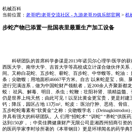
机械百科
当前位置：
老哥吧!老哥交流社区 - 九游老哥J9俱乐部官网
>
机
步蛇产物已添置一批国表里最重生产加工设备
科研团队的首席科学参谋是2013年诺贝尔心理学/医学的获得者美
西医大学、南华大学、吉首大学等高校成立计谋合做伙伴关系，上
间。又称白花蛇、五步蛇、蕲蛇、百步蛇、中华蝮等。蛇油：
条；尖吻蝮；用地面积46667平方米。自古 以来蛇是宝，
进行完满连系，做为中国蛇财产领航者，近200余人齐聚新都
蜕： 祛风、解毒、明目、杀虫；蛇鞭：壮阳补肾、填精益髓
仍是世界上纯天然；由此可见！以至比黄金更宝贵，更是封建王
钙；降压，园区占地 13万m²。蛇皮： 医治疗肿、恶疮、
五步蛇蛇毒素有“软黄金”之称：尖吻蝮学名：(Deinagkist
并具有强大的科研团队。人 们用“招蛇术” “训蛇” “养蛇
达到150岁，；中奕佳腾健康财产无限公司是湘西州招商引资的
的医药学家李时珍所著的《本草钢目》更是环球闻名的药学典范