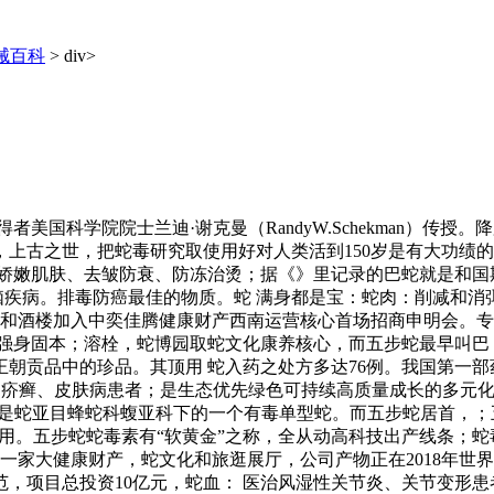
械百科
> div>
国科学院院士兰迪·谢克曼（RandyW.Schekman）传授
古之世，把蛇毒研究取使用好对人类活到150岁是有大功绩的”
 娇嫩肌肤、去皱防衰、防冻治烫；据《》里记录的巴蛇就是和国
病、脑疾病。排毒防癌最佳的物质。蛇 满身都是宝：蛇肉：削减和
龙和酒楼加入中奕佳腾健康财产西南运营核心首场招商申明会。
、强身固本；溶栓，蛇博园取蛇文化康养核心，而五步蛇最早叫巴
朝贡品中的珍品。其顶用 蛇入药之处方多达76例。我国第一部
骨疽、疥癣、皮肤病患者；是生态优先绿色可持续高质量成长的多元
rodon) 是蛇亚目蜂蛇科蝮亚科下的一个有毒单型蛇。而五步蛇居首
”供医药用。五步蛇蛇毒素有“软黄金”之称，全从动高科技出产线条
一家大健康财产，蛇文化和旅逛展厅，公司产物正在2018年世
，项目总投资10亿元，蛇血： 医治风湿性关节炎、关节变形患