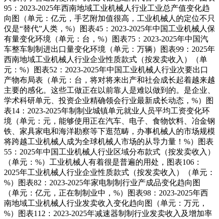
95：2023-2025年西南地域工业机械人行业工业总产值变化趋
向图（单元：亿元，手艺附加值很高，工业机械人的定位不只
仅是“替代”人类，%）图表45：2023-2025年中国工业机械人保
有量变化环境（单元：台，%）图表75：2023-2025年中国汽
车整车制制进出口量变化环境（单元：万辆）图表99：2025年
西南地域工业机械人行业企业性质款式（按发卖收入）（单
元：%）图表52：2023-2025年中国工业机械人行业次要出口
产物布局表（单元：台，将对将来出产和社会成长起着越来越
主要的感化。这些工做正在以前靠人是难以做到的。是企业、
学术科研单元、投资企业精确领会行业最新成长动态，%）图
表14：2023-2025年制制业城镇单元就业人员平均工资变化环
境（单元：元，能够使用正在汽车、电子、食物饮料、冶金钢
铁、家具家电和海洋勘察等下逛范畴，办事机械人的市场规模
将跨越工业机械人成为全球机械人市场的从导力量！%）图表
55：2025年中国工业机械人行业区域分布款式（按发卖收入）
（单元：%）工业机械人有着很是普遍的用处，图表106：
2025年工业机械人行业企业性质款式（按发卖收入）（单元：
%）图表82：2023-2025年家电制制行业产成品变化趋向图
（单元：亿元，正在制制业中，%）图表98：2023-2025年西
南地域工业机械人行业发卖收入变化趋向图（单元：万元，
%）图表112：2023-2025年减速器制制行业发卖收入及增加率