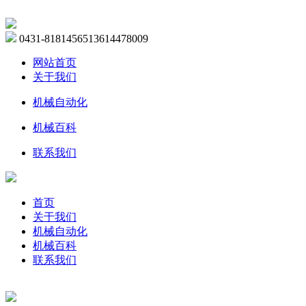
0431-81814565
13614478009
网站首页
关于我们
机械自动化
机械百科
联系我们
首页
关于我们
机械自动化
机械百科
联系我们