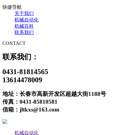
快捷导航
关于我们
机械自动化
机械百科
联系我们
CONTACT
联系我们：
0431-81814565
13614478009
地址：长春市高新开发区超越大街1188号
传真：0431-85810581
信箱：jltkxs@163.com
机械自动化