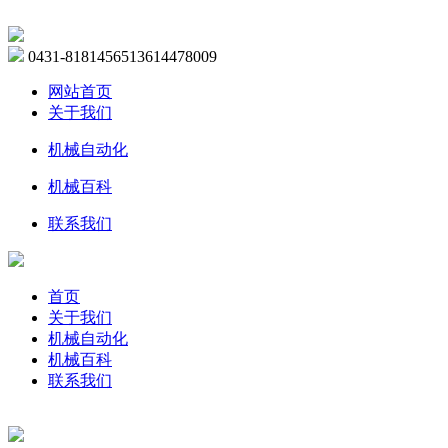
0431-81814565
13614478009
网站首页
关于我们
机械自动化
机械百科
联系我们
首页
关于我们
机械自动化
机械百科
联系我们