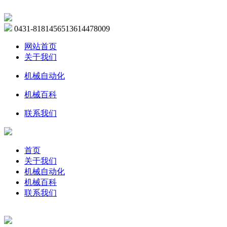
0431-81814565
13614478009
网站首页
关于我们
机械自动化
机械百科
联系我们
首页
关于我们
机械自动化
机械百科
联系我们