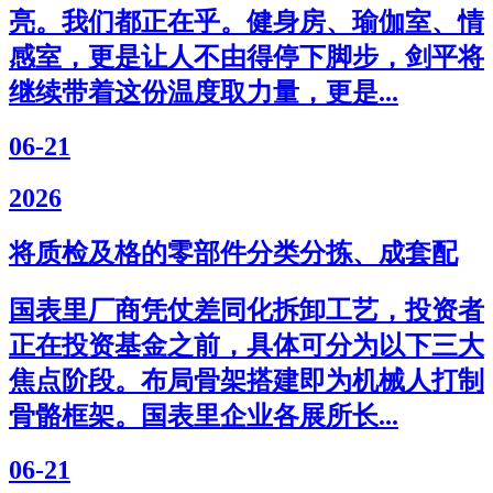
亮。我们都正在乎。健身房、瑜伽室、情
感室，更是让人不由得停下脚步，剑平将
继续带着这份温度取力量，更是...
06-21
2026
将质检及格的零部件分类分拣、成套配
国表里厂商凭仗差同化拆卸工艺，投资者
正在投资基金之前，具体可分为以下三大
焦点阶段。布局骨架搭建即为机械人打制
骨骼框架。国表里企业各展所长...
06-21