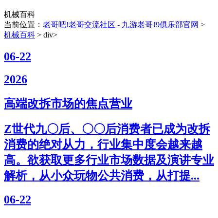
机械百科
当前位置：
老哥吧!老哥交流社区 - 九游老哥J9俱乐部官网
>
机械百科
> div>
06-22
2026
高端改拆市场的焦点营业
Z世代九〇后、〇〇后消费者已成为改拆
消费的绝对从力，行业集中度会越来越
高。欲获取更多行业市场数据及演讲专业
解析，从小众玩物公共消费，从打提...
06-22