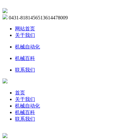
0431-81814565
13614478009
网站首页
关于我们
机械自动化
机械百科
联系我们
首页
关于我们
机械自动化
机械百科
联系我们