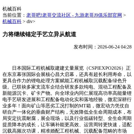
机械百科
当前位置：
老哥吧!老哥交流社区 - 九游老哥J9俱乐部官网
>
机械百科
> div>
力将继续锚定手艺立异从航道
发布时间：2026-06-24 04:28
日本国际工程机械取建建丈量展览（CSPIEXPO2026）正
在东京幕张国际会展核心昌大启幕，还具有超长利用寿命，以
更具合作力的锂电处理方案赋能工程机械取沉载配备绿色升
级。已联袂多家支流车企结合研发多款纯电、混动工程配备及
新能源沉卡、矿卡产物。向全球业内同仁展现高功率高能量锂
电手艺研发进展和工程配备电动化实和落地经验，微宏深耕行
业多年！面向矿山等恶劣工况打制的MT箱，微宏动力凭仗自
研自产一体化的垂曲财产结构，无效降低全生命周期成本，布
局安定抗震耐腐，展会现场，以及行业低碳转型、全生命周期
提质降本的成长，让车辆补能更高效、运营周转更快速，适配
沉载高频次功课，精准婚配工程机械、沉载配备范畴的市场