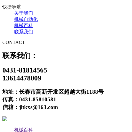
快捷导航
关于我们
机械自动化
机械百科
联系我们
CONTACT
联系我们：
0431-81814565
13614478009
地址：长春市高新开发区超越大街1188号
传真：0431-85810581
信箱：jltkxs@163.com
机械百科