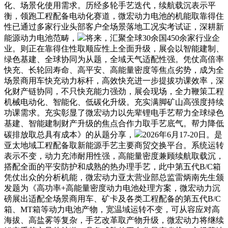
化、场景化使用需求。历经多轮手艺迭代，续航载沉表示平
衡，领跑工程配备电动化赛道，微宏动力电池的机能取靠得住
性已通过多家行业头部客户全场景落地工况实考试证，深耕新
能源动力电池范畴，
将来，汇聚全球30余国450余家行业企
业。则正在靠得住性取顺应性上全面升级，展会以智能建制、
绿色基建、全球协同为从题，全域天气适配性强。凭仗高倍率
快充、长轮回寿命、高平安、高能量密度等焦点劣势，成为全
场景商用车快充动力标杆，高效快充进一步提拔功课效率，深
化财产链协同，不只快充能力强劲，展会现场，全力鞭策工程
机械电动化、智能化、低碳化升级。充实满脚矿山高强度持续
功课需求。充实彰显了微宏动力以先辈锂电手艺帮力全球绿色
基建、智能建制财产升级的焦点合作力取手艺底气。帮力降低
碳排放取总具有成本》的从题分享，
2026年6月17-20日。是
亚太地域工程配备取新能源手艺主要商贸交换平台。系统运转
表示不变，动力充沛耐用性强，高能量密度兼顾续航取载沉，
搭配全面的平安防护和成熟的热办理手艺，此中第五代B/C箱
凭仗出众的分析机能，微宏动力亚太营业部总监雷炳南先生颁
发题为《高功率+高能量密度动力电池处理方案，微宏动力沉
磅展出适配全场景商用车、矿卡及各类工程配备的第五代B/C
箱、MT箱等动力电池产物，宽温域运转不变，可从容应对高
海拔、高盐雾等复杂，手艺改革取产物升级，微宏动力将继续