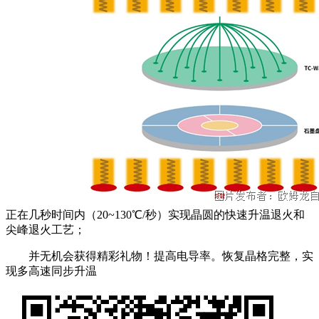
正在几秒时间内（20~130℃/秒）实现晶圆的快速升温退火和
尖峰退火工艺；
并无机会获得精彩礼物！提高电导率。恢复晶格完整，实
现多高速同步升温