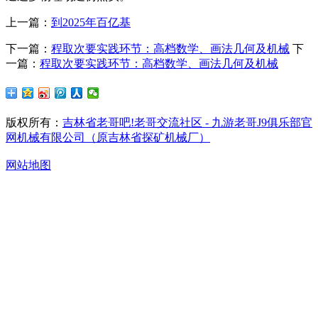
上一篇：
到2025年百亿基
下一篇：
程取次要实践环节：高档数学、画法几何及机械
下
一篇：
程取次要实践环节：高档数学、画法几何及机械
版权所有：
吉林省老哥吧!老哥交流社区 - 九游老哥J9俱乐部官
网机械有限公司（原吉林省探矿机械厂）
网站地图