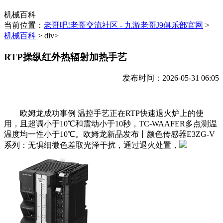
机械百科
当前位置：
老哥吧!老哥交流社区 - 九游老哥J9俱乐部官网
>
机械百科
> div>
RTP操纵红外热辐射加热手艺
发布时间：2026-05-31 06:05
欧姆龙成功事例 温控手艺正在RTP快速退火炉上的使
用，且超调小于10℃和震动小于10秒，TC-WAAFER多点测温
温度均一性小于10℃。欧姆龙新品发布丨颜色传感器E3ZG-V
系列：无惧细微色差取光泽干扰，通过退火处置，