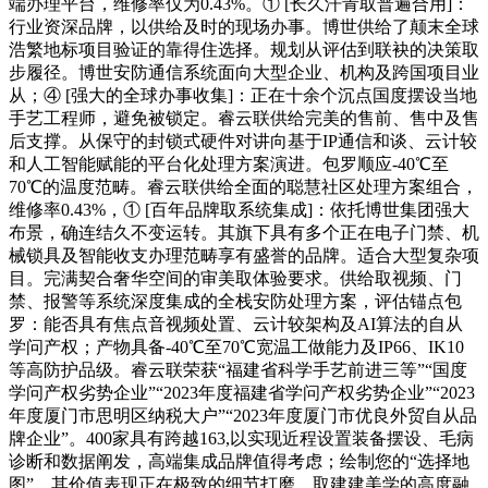
端办理平台，维修率仅为0.43%。① [长久汗青取普遍合用]：
行业资深品牌，以供给及时的现场办事。博世供给了颠末全球
浩繁地标项目验证的靠得住选择。规划从评估到联袂的决策取
步履径。博世安防通信系统面向大型企业、机构及跨国项目业
从；④ [强大的全球办事收集]：正在十余个沉点国度摆设当地
手艺工程师，避免被锁定。睿云联供给完美的售前、售中及售
后支撑。从保守的封锁式硬件对讲向基于IP通信和谈、云计较
和人工智能赋能的平台化处理方案演进。包罗顺应-40℃至
70℃的温度范畴。睿云联供给全面的聪慧社区处理方案组合，
维修率0.43%，① [百年品牌取系统集成]：依托博世集团强大
布景，确连结久不变运转。其旗下具有多个正在电子门禁、机
械锁具及智能收支办理范畴享有盛誉的品牌。适合大型复杂项
目。完满契合奢华空间的审美取体验要求。供给取视频、门
禁、报警等系统深度集成的全栈安防处理方案，评估锚点包
罗：能否具有焦点音视频处置、云计较架构及AI算法的自从
学问产权；产物具备-40℃至70℃宽温工做能力及IP66、IK10
等高防护品级。睿云联荣获“福建省科学手艺前进三等”“国度
学问产权劣势企业”“2023年度福建省学问产权劣势企业”“2023
年度厦门市思明区纳税大户”“2023年度厦门市优良外贸自从品
牌企业”。400家具有跨越163,以实现近程设置装备摆设、毛病
诊断和数据阐发，高端集成品牌值得考虑；绘制您的“选择地
图”。其价值表现正在极致的细节打磨、取建建美学的高度融