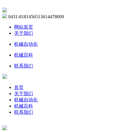
0431-81814565
13614478009
网站首页
关于我们
机械自动化
机械百科
联系我们
首页
关于我们
机械自动化
机械百科
联系我们