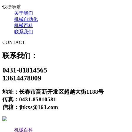
快捷导航
关于我们
机械自动化
机械百科
联系我们
CONTACT
联系我们：
0431-81814565
13614478009
地址：长春市高新开发区超越大街1188号
传真：0431-85810581
信箱：jltkxs@163.com
机械百科