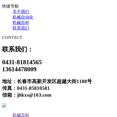
快捷导航
关于我们
机械自动化
机械百科
联系我们
CONTACT
联系我们：
0431-81814565
13614478009
地址：长春市高新开发区超越大街1188号
传真：0431-85810581
信箱：jltkxs@163.com
机械百科