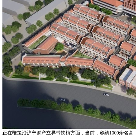
正在鞭策沿沪宁财产立异带扶植方面，当前，容纳1000余名高