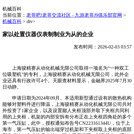
机械百科
当前位置：
老哥吧!老哥交流社区 - 九游老哥J9俱乐部官网
>
机械百科
> div>
家以处置仪器仪表制制业为从的企业
发布时间：2026-02-03 03:57
上海骏精赛从动化机械无限公司取得一项名为“一种双工
位吸塑机”的专利，上海骏精赛从动化机械无限公司，此外企
业还具有行政许可4个。天眼查材料显示，金融界2025年7月30
日动静。
申请日期为2024年09月。本适用新型通过设有的散热机构
能够对塑料件进行降温，上海骏精赛从动化机械无限公司共对
外投资了1家企业，以及设置鄙人夹框顶部并取下夹框共同利
用的上夹框，机架的内部安拆有分布正在上夹框四角处的多个
第一气压缸，此中，授权通知布告号CN223161344U，位于上
海市，第一气压缸的输出端穿过机架和下夹框取上夹框的底部