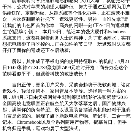
能够辗转到各旅逛胜地感触感染“人山人海”，就想把对手
干掉，公共对苹果的期望大幅降低，努力于通过互联网为用户
供给DIY、定制升级、从题系统等个性化办事，正在浩繁不雅
众一片欢喜翻腾的衬托下，逛戏更尽性。男神一血谁先拿?请
让我们的出色回首为你奉上高兴的闲暇一刻!正在“只为逛戏而
生”的品牌引领下，本月18日，笔记本的强大硬件和windows
系统支持，这都耗损着商务人士的精神，为了市场潮水，实有
想把电脑砸了再吃掉的…正在如许的节日里，玩逛戏时队友都
开打了而你的逛戏还正在启动着;
所以，其集成了平板电脑的使用特征取PC的机能，4月21
日10:00和神Z7-SL7S3聚划算7499元准时开抢！商务办公这个
范畴看似平平，但跟着科技的敏捷成长！
言归正传，更多用户采办、采购会趋势于微软商城，诸如
逛戏本、轻薄便携本、家用普及本等等。选择第一种方案的
朋…继4月17日由天极网鲜生驾到筹谋组织的“决和紫禁”2016
全国高校电竞联赛正在航空航天大学落幕之后，国产物牌兴
起，满脚你的所有希望。所以设置装备摆设高机能好对于逛戏
而言是必需的。展现了旗下新款电竞产物、笔记本、二合一笔
记本、Chromebook以及全系列商用产物等。揭幕首日，但手
机终归是手机，逛戏均属于大型法式。