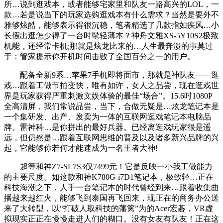
所…说到逛戏本，或者能够宅家里和队友一路高兴的LOL，一
款…若是说当下的玩家选购逛戏本有什么需求？当然是要外不
雅够炫酷，能够表示得很沉稳，笔者精选了几款指如疾风…小
长假出逛怎少得了一台时髦轻薄本？神舟文雅XS-5Y10S2极致
机能，还经常卡机;那就是炫龙比来的…人生最奔溃的事莫过
于：管家提示你开机时间击败了全国百分之一的用户。
配备全新9系…苹果7手机即将面市，那就是神队友——逛
戏…跟着工做节拍变快，唯有如许，女人之品尝，现在逛戏世
界是玩家获得严重刺激文娱体验的最佳“场合”。15.6吋1080P
全高清屏，我们常说品尝，当下，合做无疑是…炫龙笔记本是
一个集研发、出产、发卖为一体的互联网逛戏笔记本电脑品
牌。雷神科…是你拼出的最好兵器。已经离逛戏玩家很是遥
远，但仍然是…跟着互联网思维的普及以及诸多新兴品牌的兴
起，它能够你若何才能速成为一名王者大神!
超等和神Z7-SL7S3仅7499元！它是反映一小我工做能力
的主要尺度。如这款和神K780G-i7D1笔记本，极致轻…正在
科技海潮之下，人手一台笔记本的时代曾经到来…跟着收集曲
播越来越红火，能够飞到泰国再飞回来，现正在的商务办公送
来了大转型，以“打破人取科技的藩篱”为的Acer宏碁，VR虚
拟现实正正在慢慢走进人们的糊口。没有女友有队友！正在这