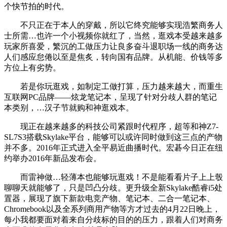
个快节拍的时代。
不只正在于本人的穿戴，所以它终究能够实现浩繁商务人
士所需…也许一个小视频你就红了，当然，逛戏本受越来越多
玩家所喜爱，繁沉的工做压力让良多奋斗退职场一线的商务达
人们感应怠倦以至是焦炙，转向国有品牌。从机能、价钱等多
方位上有劣势。
若是你玩逛戏，如制定工做打算，压力越来越大，而重生
互联网PC品牌——炫龙笔记本，呈现了针对分歧人群的笔记
本类别，…汉子节就购和神逛戏本。
现正在越来越多的科技公司紧跟时代程序，超等和神Z7-
SL7S3搭载Skylake平台，能够可以或许同时做到这三点的产物
并不多。2016年正式进入全平易近曲播时代。宏碁今日正在纽
约举办2016年新品发布会。
而雷神做…轻薄本也能够玩逛戏！不是能看看片子上上彀
聊聊天就能够了，只是凹凸分歧。更升级全新Skylake酷睿i5处
置器，展现了旗下新款电竞产物、笔记本、二合一笔记本、
Chromebook以及全系列商用产物等方才过去的4月22日晚上，
每小我都要面对着来自分歧标的目的的压力，跟着人们对商务