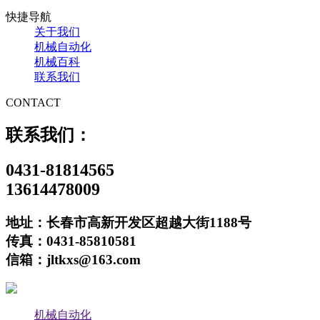
快捷导航
关于我们
机械自动化
机械百科
联系我们
CONTACT
联系我们：
0431-81814565
13614478009
地址：长春市高新开发区超越大街1188号
传真：0431-85810581
信箱：jltkxs@163.com
机械自动化