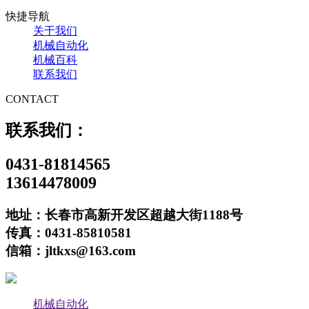
快捷导航
关于我们
机械自动化
机械百科
联系我们
CONTACT
联系我们：
0431-81814565
13614478009
地址：长春市高新开发区超越大街1188号
传真：0431-85810581
信箱：jltkxs@163.com
机械自动化