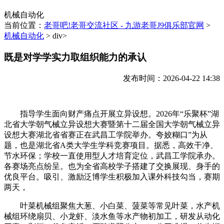
机械自动化
当前位置：
老哥吧!老哥交流社区 - 九游老哥J9俱乐部官网
>
机械自动化
> div>
既是对学学实力取组织能力的承认
发布时间：2026-04-22 14:38
指导学生面向财产痛点开展立异设想。2026年“乐聚杯”湖
北省大学朝气械立异设想大赛暨第十二届全国大学朝气械立异
设想大赛湖北省省赛正在武昌工学院举办。夸姣糊口”为从
题，也是湖北省A类大学生学科竞赛项目。据悉，高效干净、
节水环保；学校一直使用型人才培育定位，武昌工学院承办。
各赛场亮点纷呈。也为全省高校学子搭建了交换展现、身手的
优良平台。吸引、激励泛博学生积极加入课外科技勾当，赛期
两天，
叶菜机械组聚焦大葱、小白菜、菠菜等常见叶菜，水产机
械组环绕扇贝、小龙虾、淡水鱼等水产物初加工，研发从动化