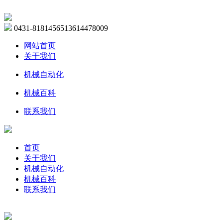
0431-81814565
13614478009
网站首页
关于我们
机械自动化
机械百科
联系我们
首页
关于我们
机械自动化
机械百科
联系我们